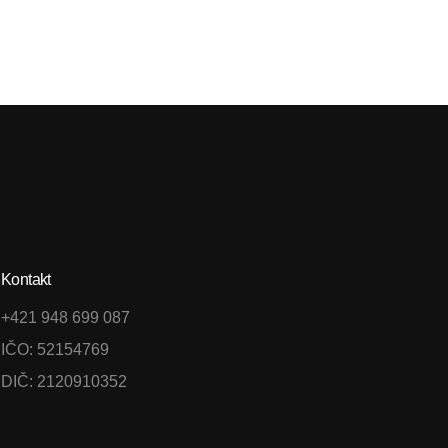
Kontakt
+421 948 699 087
IČO: 52154769
DIČ: 2120910352