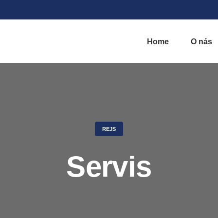
Home
O nás
REJS
Servis