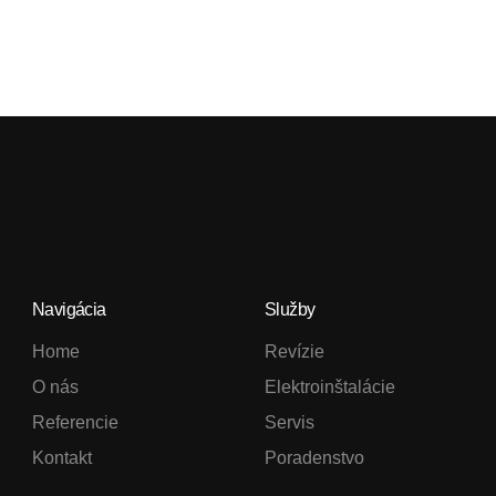
Navigácia
Služby
Home
Revízie
O nás
Elektroinštalácie
Referencie
Servis
Kontakt
Poradenstvo