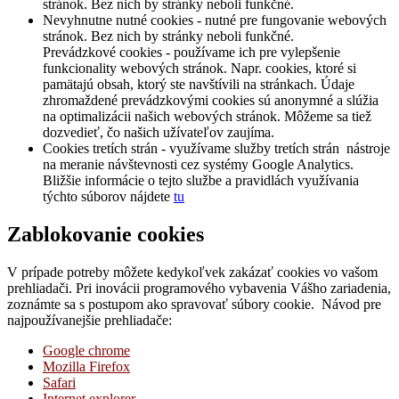
stránok. Bez nich by stránky neboli funkčné.
Nevyhnutne nutné cookies - nutné pre fungovanie webových
stránok. Bez nich by stránky neboli funkčné.
Prevádzkové cookies - používame ich pre vylepšenie
funkcionality webových stránok. Napr. cookies, ktoré si
pamätajú obsah, ktorý ste navštívili na stránkach. Údaje
zhromaždené prevádzkovými cookies sú anonymné a slúžia
na optimalizácii našich webových stránok. Môžeme sa tiež
dozvedieť, čo našich užívateľov zaujíma.
Cookies tretích strán - využívame služby tretích strán nástroje
na meranie návštevnosti cez systémy Google Analytics.
Bližšie informácie o tejto službe a pravidlách využívania
týchto súborov nájdete
tu
Zablokovanie cookies
V prípade potreby môžete kedykoľvek zakázať cookies vo vašom
prehliadači. Pri inovácii programového vybavenia Vášho zariadenia,
zoznámte sa s postupom ako spravovať súbory cookie. Návod pre
najpoužívanejšie prehliadače:
Google chrome
Mozilla Firefox
Safari
Internet explorer